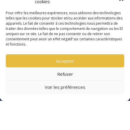
cookies
Contact
Pour offrir les meilleures expériences, nous utilisons des technologies
ACCÈS
telles que les cookies pour stocker et/ou accéder aux informations des
CONTACT
appareils. Le fait de consentir à ces technologies nous permettra de
traiter des données telles que le comportement de navigation ou les ID
0800 00 22 18
uniques sur ce site. Le fait de ne pas consentir ou de retirer son
consentement peut avoir un effet négatif sur certaines caractéristiques
contact@utguard.com
et fonctions.
SOLUTIONS
SAUVEGARDE
Accepter
Sécurisation des données poste de travail
Refuser
Sécurisation des données serveur
En poursuivant votre navigation, vous acceptez l'utilisation
de services tiers pouvant installer des cookies.
Voir les préférences
SOLUTIONS
Confidentialité
-
Gérer les cookies
ARCHIVAGE
Offre d'archivage
COPYRIGHT © 2026
MENTIONS LÉGALES